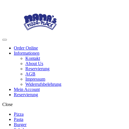
Skip
Skip
to
to
navigation
content
Menu
Order Online
Informationen
Kontakt
About Us
Reservierung
AGB
Impressum
Widerrufsbelehrung
Mein Account
Reservierung
Close
Pizza
Pasta
Burger