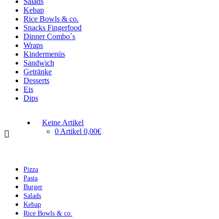
Salads
Kebap
Rice Bowls & co.
Snacks Fingerfood
Dinner Combo´s
Wraps
Kindermenüs
Sandwich
Getränke
Desserts
Eis
Dips
Keine Artikel
0 Artikel
0,00€
Pizza
Pasta
Burger
Salads
Kebap
Rice Bowls & co.