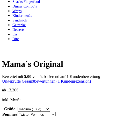
Snacks Fingerfood
Dinner Combo´s
Wraps
Kindermenüs
Sandwich
Getränke
Desserts
Eis
Dips
Mama´s Original
Bewertet mit
5.00
von 5, basierend auf
1
Kundenbewertung
Ungeprüfte Gesamtbewertungen
(
1
Kundenrezension)
ab
13,20
€
inkl. MwSt.
Größe
Pommes