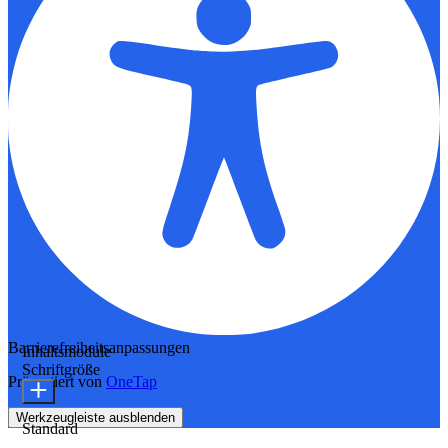
Barrierefreiheitsanpassungen
Inhaltsmodule
Schriftgröße
Präsentiert von
OneTap
Werkzeugleiste ausblenden
Standard