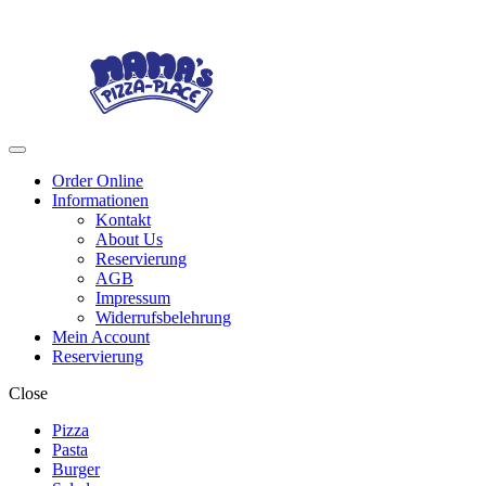
Skip
Skip
to
to
navigation
content
Menu
Order Online
Informationen
Kontakt
About Us
Reservierung
AGB
Impressum
Widerrufsbelehrung
Mein Account
Reservierung
Close
Pizza
Pasta
Burger