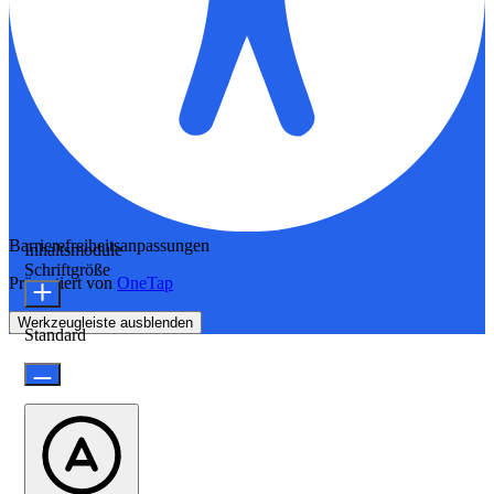
Barrierefreiheitsanpassungen
Inhaltsmodule
Schriftgröße
Präsentiert von
OneTap
Werkzeugleiste ausblenden
Standard