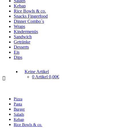
Salads
Kebap
Rice Bowls & co.
Snacks Fingerfood
Dinner Combo´s
Wraps
Kindermenüs
Sandwich
Getränke
Desserts
Eis
Dips
Keine Artikel
0 Artikel
0,00€
Pizza
Pasta
Burger
Salads
Kebap
Rice Bowls & co.