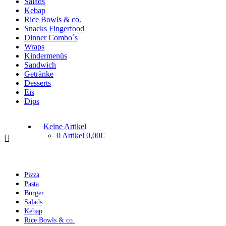
Salads
Kebap
Rice Bowls & co.
Snacks Fingerfood
Dinner Combo´s
Wraps
Kindermenüs
Sandwich
Getränke
Desserts
Eis
Dips
Keine Artikel
0 Artikel
0,00€
Pizza
Pasta
Burger
Salads
Kebap
Rice Bowls & co.