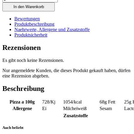
In den Warenkorb
Bewertungen
Produktbeschreibung
Naehrwerte, Allergene und Zusatzstoffe
Produktsicherheit
Rezensionen
Es gibt noch keine Rezensionen.
Nur angemeldete Kunden, die dieses Produkt gekauft haben, dürfen
eine Rezension abgeben.
Beschreibung
Pizza a 100g
728
/Kj
1054
/kcal
68g
Fett
25g
Allergene
Ei
Milcheiweiß
Sesam
Lact
Zusatzstoffe
Auch beliebt