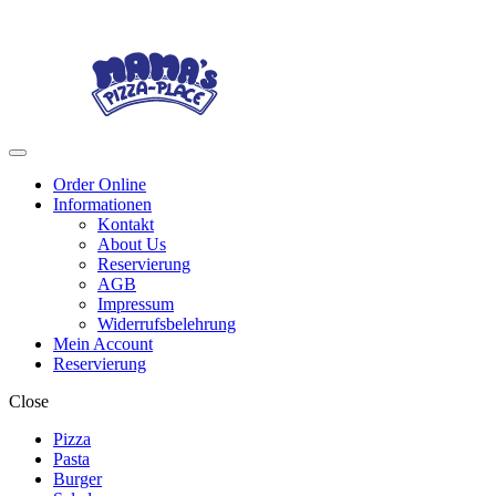
Skip
Skip
to
to
navigation
content
Menu
Order Online
Informationen
Kontakt
About Us
Reservierung
AGB
Impressum
Widerrufsbelehrung
Mein Account
Reservierung
Close
Pizza
Pasta
Burger