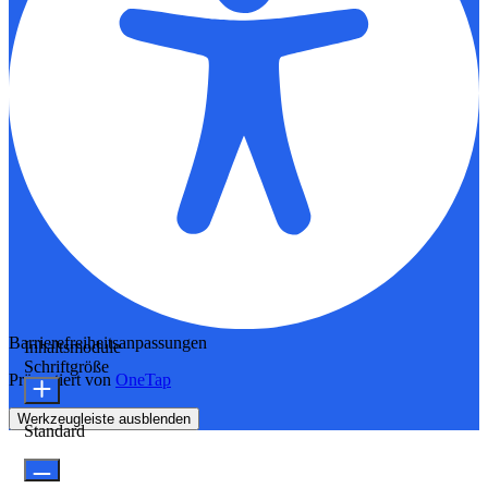
Barrierefreiheitsanpassungen
Inhaltsmodule
Schriftgröße
Präsentiert von
OneTap
Werkzeugleiste ausblenden
Standard