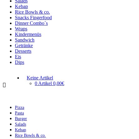
Salads
Kebap
Rice Bowls & co.
Snacks Fingerfood
Dinner Combo´s
Wraps
Kindermenüs
Sandwich
Getränke
Desserts
Eis
Dips
Keine Artikel
0 Artikel
0,00€
Pizza
Pasta
Burger
Salads
Kebap
Rice Bowls & co.