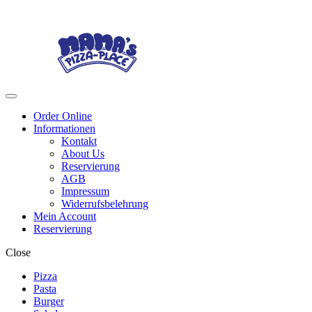
Skip
Skip
to
to
navigation
content
Menu
Order Online
Informationen
Kontakt
About Us
Reservierung
AGB
Impressum
Widerrufsbelehrung
Mein Account
Reservierung
Close
Pizza
Pasta
Burger