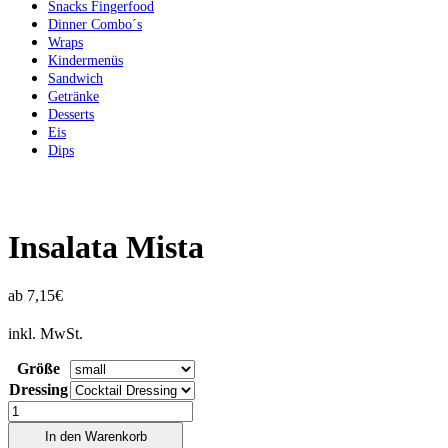
Snacks Fingerfood
Dinner Combo´s
Wraps
Kindermenüs
Sandwich
Getränke
Desserts
Eis
Dips
Insalata Mista
ab
7,15
€
inkl. MwSt.
Größe
Dressing
Anzahl
In den Warenkorb