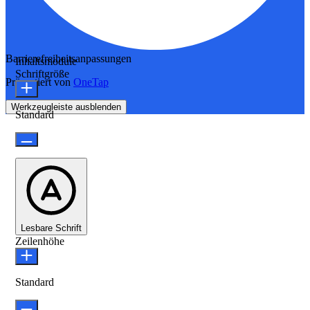
Barrierefreiheitsanpassungen
Inhaltsmodule
Schriftgröße
Präsentiert von
OneTap
Werkzeugleiste ausblenden
Standard
Lesbare Schrift
Zeilenhöhe
Standard